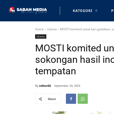
KATEGORI
P
Home
Utama
MOSTI komited untuk beri galakkan, s
Utama
MOSTI komited unt
sokongan hasil in
tempatan
By
editor02
September 24, 2023
Share