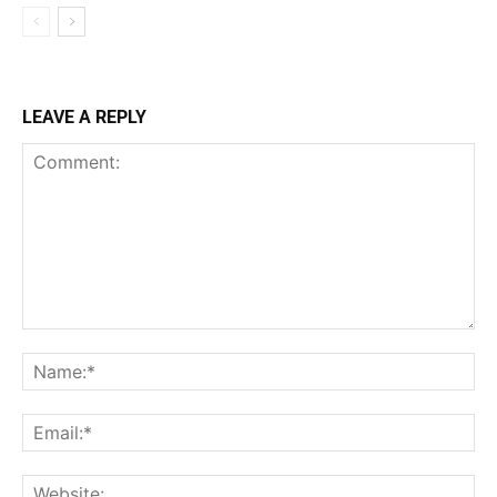
LEAVE A REPLY
Comment:
Na
Ema
Web