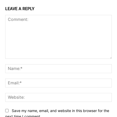
LEAVE A REPLY
Comment:
Na
Ema
Web
Save my name, email, and website in this browser for the
next time I comment.