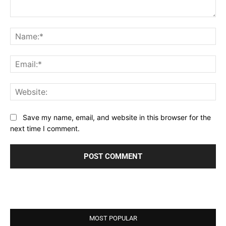
Comment:
Na
Ema
Web
Save my name, email, and website in this browser for the
next time I comment.
MOST POPULAR