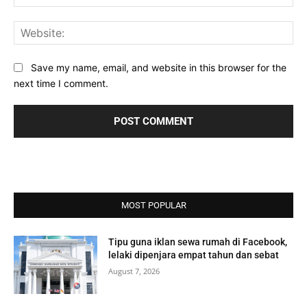
Web
Save my name, email, and website in this browser for the
next time I comment.
MOST POPULAR
Tipu guna iklan sewa rumah di Facebook,
lelaki dipenjara empat tahun dan sebat
August 7, 2026