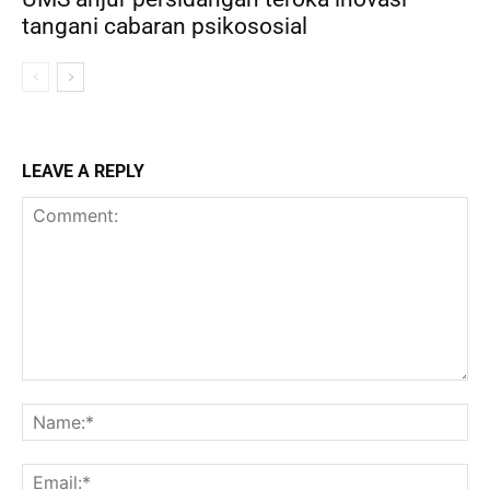
tangani cabaran psikososial
LEAVE A REPLY
Comment:
Na
Ema