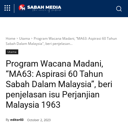
Home
Utama
Program Wacana Madani, “MA63: Aspirasi 60 Tahun
Sabah Dalam Malaysia", beri penjelasan...
Utama
Program Wacana Madani,
“MA63: Aspirasi 60 Tahun
Sabah Dalam Malaysia”, beri
penjelasan isu Perjanjian
Malaysia 1963
By
editor03
October 2, 2023