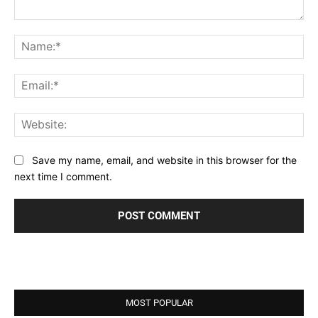
Comment:
Na
Ema
Web
Save my name, email, and website in this browser for the
next time I comment.
MOST POPULAR