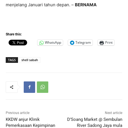
menjelang Januari tahun depan. –
BERNAMA
Share this:
WhatsApp
Telegram
Print
TAGS
shell sabah
Previous article
Next article
KKDW anjur Klinik
D’Soang Market @ Sembulan
Pemerkasaan Kepimpinan
River Sadong Jaya mula