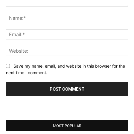
Comment:
Na
Ema
Web
Save my name, email, and website in this browser for the
next time I comment.
MOST POPULAR