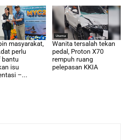
Utama
in masyarakat,
Wanita tersalah tekan
dat perlu
pedal, Proton X70
f bantu
rempuh ruang
kan isu
pelepasan KKIA
tasi –...