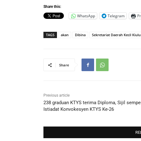
Share this:
WhatsApp
Telegram
Pr
TAGS
akan
Dibina
Sekretariat Daerah Kecil Kiulu
Share
Previous article
238 graduan KTYS terima Diploma, Sijil semp
Istiadat Konvokesyen KTYS Ke-26
RE