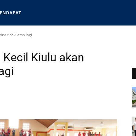
ENDAPAT
bina tidak lama lagi
 Kecil Kiulu akan
agi