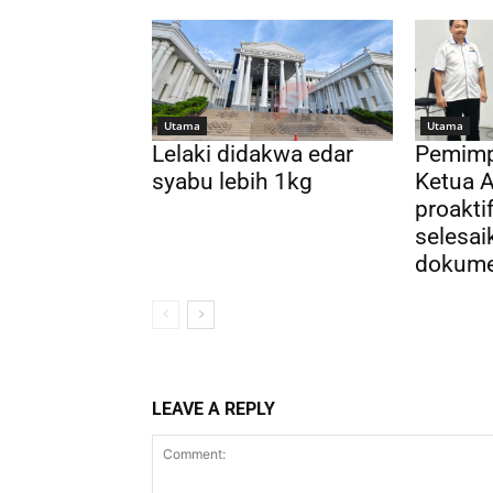
Utama
Utama
Lelaki didakwa edar
Pemimp
syabu lebih 1kg
Ketua A
proakti
selesai
dokumen
LEAVE A REPLY