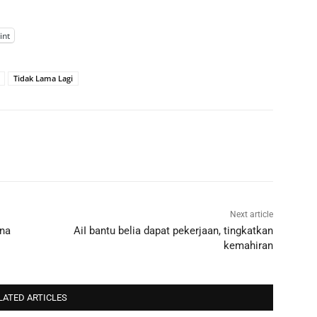
int
Tidak Lama Lagi
Next article
ena
AiI bantu belia dapat pekerjaan, tingkatkan
kemahiran
LATED ARTICLES