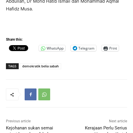
Abdullah, Dr Mohd Hatib Ismail dan Mohammad Aqmal
Hafidz Musa.
Share this:
WhatsApp
Telegram
Print
TAGS
demokratik belia sabah
Previous article
Next article
Kejohanan sukan semai
Kerajaan Perlu Serius