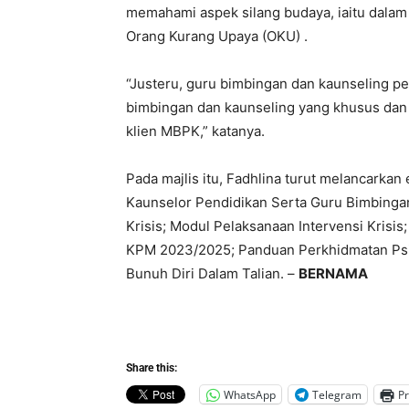
memahami aspek silang budaya, iaitu dala
Orang Kurang Upaya (OKU) .
“Justeru, guru bimbingan dan kaunseling pe
bimbingan dan kaunseling yang khusus dan l
klien MBPK,” katanya.
Pada majlis itu, Fadhlina turut melancark
Kaunselor Pendidikan Serta Guru Bimbinga
Krisis; Modul Pelaksanaan Intervensi Krisis
KPM 2023/2025; Panduan Perkhidmatan Psik
Bunuh Diri Dalam Talian. –
BERNAMA
Share this:
WhatsApp
Telegram
Pr