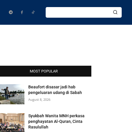
MOST POPULAR
Beaufort disasar jadi hab
pengeluaran udang di Sabah
August 8, 2026
Syukbah Wanita MNH perkasa
penghayatan Al-Quran, Cinta
Rasulullah