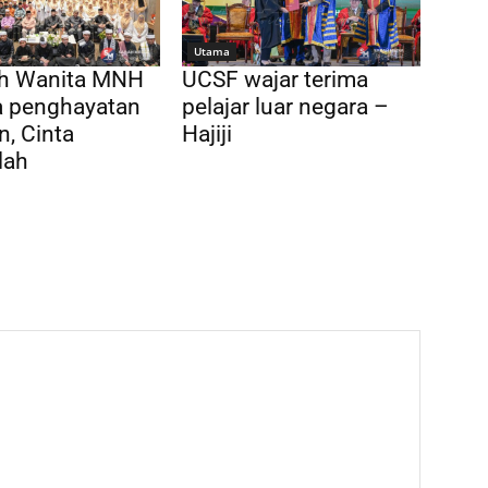
Utama
h Wanita MNH
UCSF wajar terima
a penghayatan
pelajar luar negara –
n, Cinta
Hajiji
lah