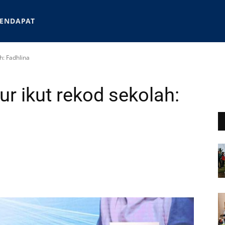
ENDAPAT
h: Fadhlina
r ikut rekod sekolah: