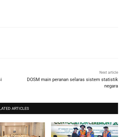
Next article
i
DOSM main peranan selaras sistem statistik
negara
LATED ARTICLES