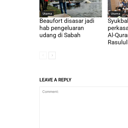
Utama
Utama
Beaufort disasar jadi
Syukba
hab pengeluaran
perkas
udang di Sabah
Al-Qura
Rasulul
LEAVE A REPLY