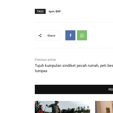
TAGS
kpm BAP
Share
Previous article
Tujuh kumpulan sindiket pecah rumah, peti bes
tumpas
RE