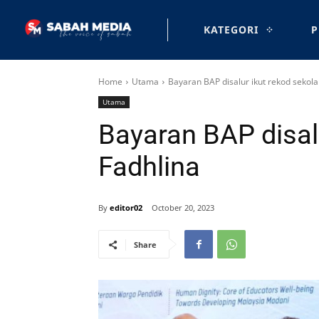
KATEGORI
P
Home
Utama
Bayaran BAP disalur ikut rekod sekola
Utama
Bayaran BAP disalu
Fadhlina
By
editor02
October 20, 2023
Share