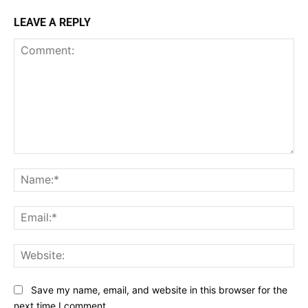
LEAVE A REPLY
Comment:
Na
Ema
Web
Save my name, email, and website in this browser for the
next time I comment.