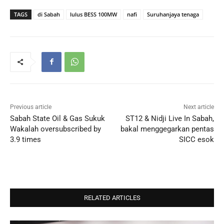
TAGS
di Sabah
lulus BESS 100MW
nafi
Suruhanjaya tenaga
Previous article
Next article
Sabah State Oil & Gas Sukuk
ST12 & Nidji Live In Sabah,
Wakalah oversubscribed by
bakal menggegarkan pentas
3.9 times
SICC esok
RELATED ARTICLES