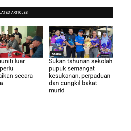
LATED ARTICLES
Utama
uniti luar
Sukan tahunan sekolah
perlu
pupuk semangat
aikan secara
kesukanan, perpaduan
a
dan cungkil bakat
murid