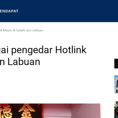
ENDAPAT
ink Maxis di Sabah dan Labuan
gai pengedar Hotlink
an Labuan