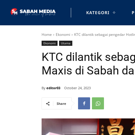
KATEGORI
P
Home
Ekonomi
KTC dilantik sebagai pengedar Hotl
Ekonomi
Utama
KTC dilantik seba
Maxis di Sabah d
By
editor03
October 24, 2023
Share