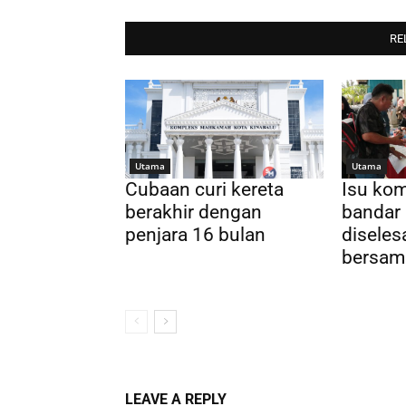
RE
Utama
Utama
Cubaan curi kereta
Isu kom
berakhir dengan
bandar 
penjara 16 bulan
diseles
bersam
LEAVE A REPLY