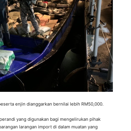
eserta enjin dianggarkan bernilai lebih RM50,000.
perandi yang digunakan bagi mengelirukan pihak
arangan larangan import di dalam muatan yang