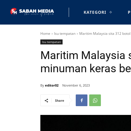
KATEGORI
P
Home
Isu tempatan
Maritim Malaysia sita 312 boto
Isu tempatan
Maritim Malaysia s
minuman keras ber
By
editor02
November 6, 2023
Share