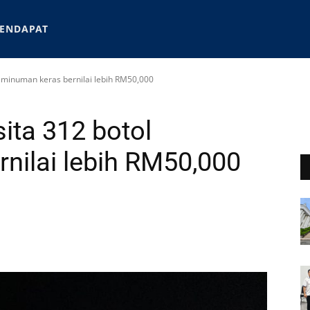
ENDAPAT
l minuman keras bernilai lebih RM50,000
ita 312 botol
nilai lebih RM50,000