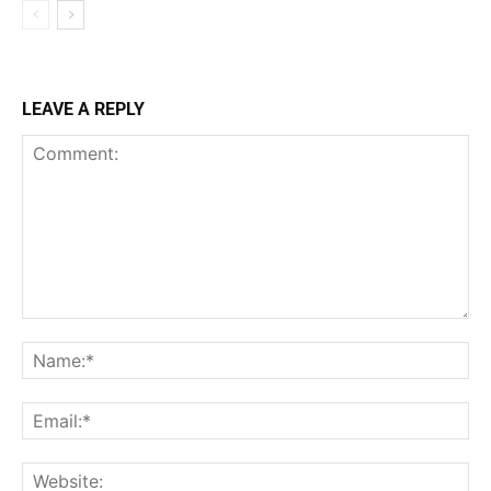
LEAVE A REPLY
Comment:
Na
Ema
Web