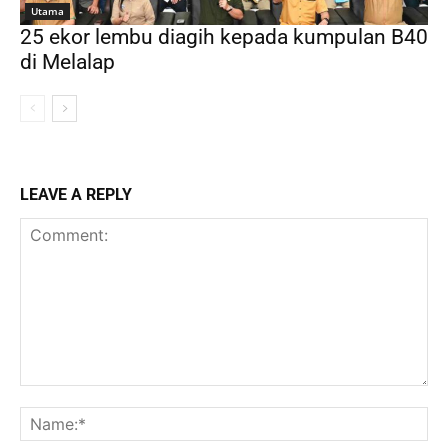
Utama
25 ekor lembu diagih kepada kumpulan B40
di Melalap
LEAVE A REPLY
Comment:
Na