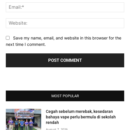
Ema
Web
Save my name, email, and website in this browser for the
next time I comment.
MOST POPULAR
Cegah sebelum merebak, kesedaran
bahaya vape perlu bermula di sekolah
rendah
August 7, 2026