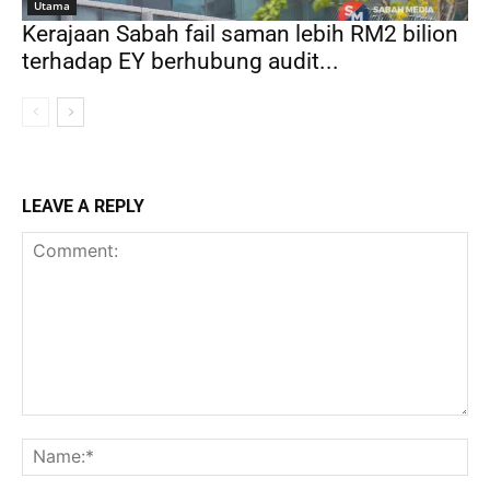
Utama
Kerajaan Sabah fail saman lebih RM2 bilion
terhadap EY berhubung audit...
LEAVE A REPLY
Comment:
Na