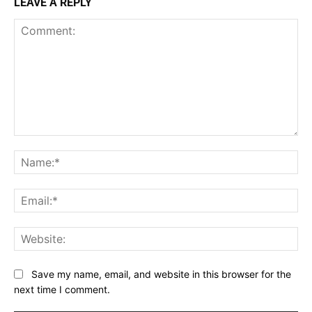
LEAVE A REPLY
Comment:
Na
Ema
Web
Save my name, email, and website in this browser for the
next time I comment.