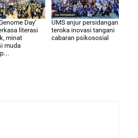
n
Isu tempatan
 Genome Day’
UMS anjur persidangan
rkasa literasi
teroka inovasi tangani
k, minat
cabaran psikososial
si muda
p...