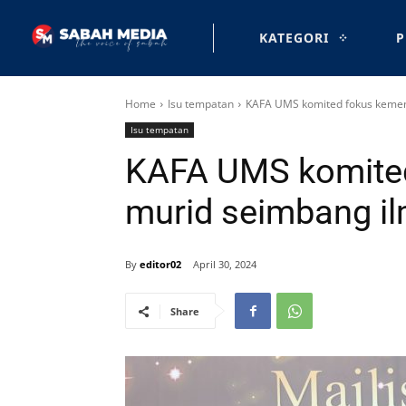
KATEGORI
P
Home
Isu tempatan
KAFA UMS komited fokus kemen
Isu tempatan
KAFA UMS komited
murid seimbang il
By
editor02
April 30, 2024
Share