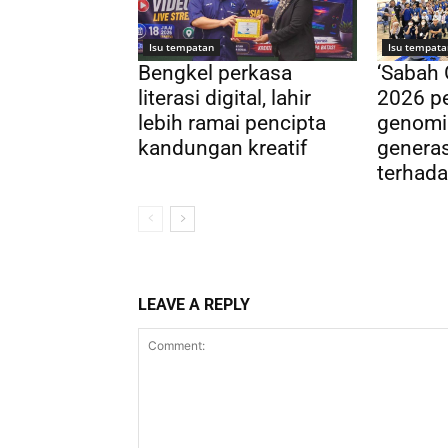
Isu tempatan
Isu tempata
Bengkel perkasa
‘Sabah
literasi digital, lahir
2026 pe
lebih ramai pencipta
genomi
kandungan kreatif
genera
terhada
LEAVE A REPLY