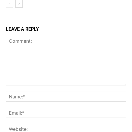
LEAVE A REPLY
Comment:
Na
Ema
Web