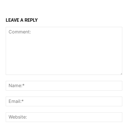
LEAVE A REPLY
Comment:
Na
Ema
Web