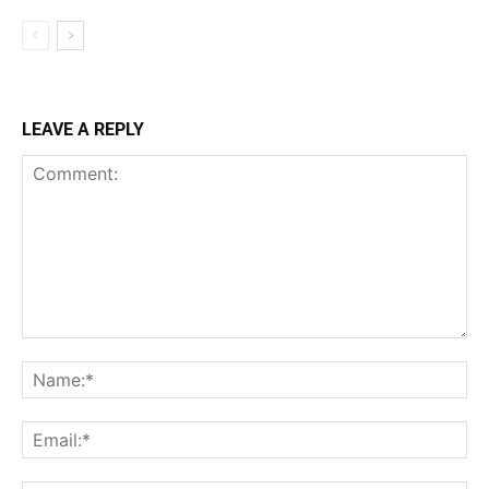
LEAVE A REPLY
Comment:
Na
Ema