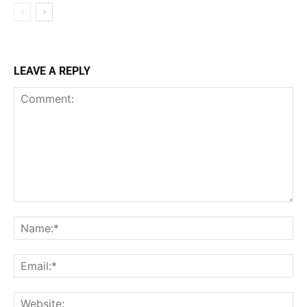
LEAVE A REPLY
Comment:
Na
Ema
Web