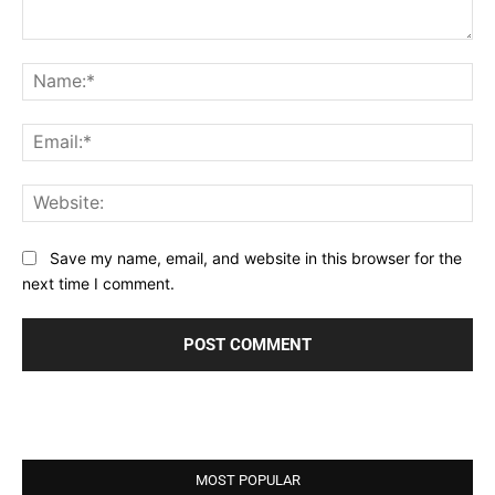
Comment:
Na
Ema
Web
Save my name, email, and website in this browser for the
next time I comment.
MOST POPULAR