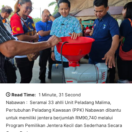
Read Time:
1 Minute, 31 Second
Nabawan : Seramai 33 ahlli Unit Peladang Malima,
Pertubuhan Peladang Kawasan (PPK) Nabawan dibantu
untuk memiliki jentera berjumlah RM90,740 melalui
Program Pemilikan Jentera Kecil dan Sederhana Secara