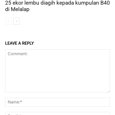
25 ekor lembu diagih kepada kumpulan B40
di Melalap
LEAVE A REPLY
Comment:
Na
Ema