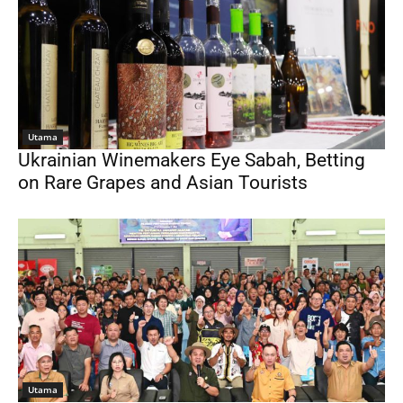
Utama
Ukrainian Winemakers Eye Sabah, Betting
on Rare Grapes and Asian Tourists
Utama