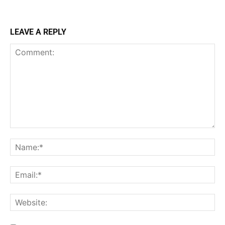
LEAVE A REPLY
Comment:
Na
Ema
Web