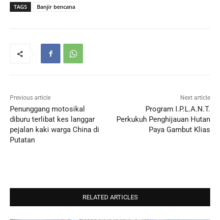
TAGS
Banjir bencana
Previous article
Next article
Penunggang motosikal
Program I.P.L.A.N.T.
diburu terlibat kes langgar
Perkukuh Penghijauan Hutan
pejalan kaki warga China di
Paya Gambut Klias
Putatan
RELATED ARTICLES