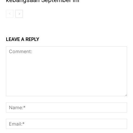
kebangsaan September ini
LEAVE A REPLY
Comment:
Na
Ema