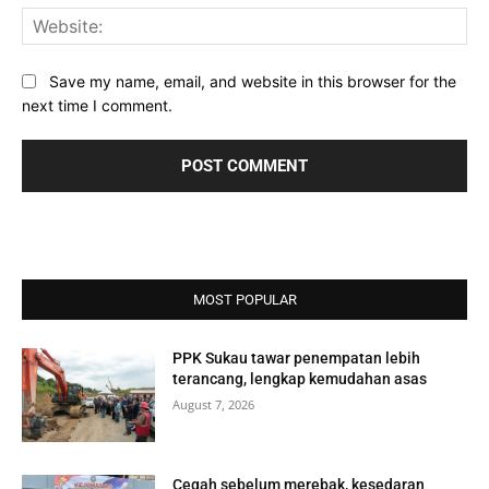
Web
Save my name, email, and website in this browser for the
next time I comment.
MOST POPULAR
PPK Sukau tawar penempatan lebih
terancang, lengkap kemudahan asas
August 7, 2026
Cegah sebelum merebak, kesedaran