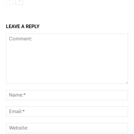
LEAVE A REPLY
Comment:
Na
Ema
Web