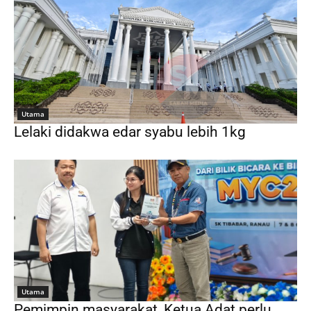
Utama
Lelaki didakwa edar syabu lebih 1kg
Utama
Pemimpin masyarakat, Ketua Adat perlu