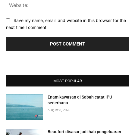
Web
Save my name, email, and website in this browser for the
next time I comment.
MOST POPULAR
Enam kawasan di Sabah catat IPU
sederhana
August 8, 2026
Beaufort disasar jadi hab pengeluaran