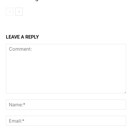
LEAVE A REPLY
Comment:
Na
Ema