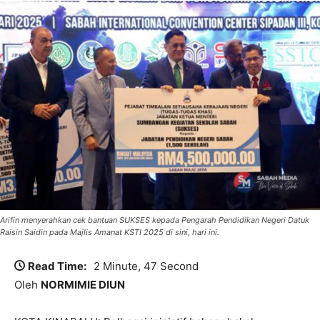
Arifin menyerahkan cek bantuan SUKSES kepada Pengarah Pendidikan Negeri Datuk
Raisin Saidin pada Majlis Amanat KSTI 2025 di sini, hari ini.
Read Time:
2 Minute, 47 Second
Oleh
NORMIMIE DIUN