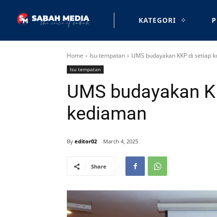
KATEGORI
P
Home
Isu tempatan
UMS budayakan KKP di setiap k
Isu tempatan
UMS budayakan KKP
kediaman
By
editor02
March 4, 2025
Share