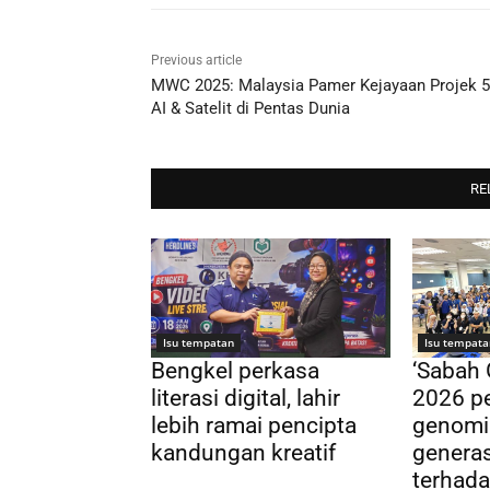
Previous article
MWC 2025: Malaysia Pamer Kejayaan Projek 5
AI & Satelit di Pentas Dunia
RE
Isu tempatan
Isu tempata
Bengkel perkasa
‘Sabah
literasi digital, lahir
2026 pe
lebih ramai pencipta
genomi
kandungan kreatif
genera
terhada