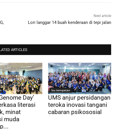
Next article
G,
Lori langgar 14 buah kenderaan di tepi jalan
LATED ARTICLES
n
Isu tempatan
 Genome Day’
UMS anjur persidangan
rkasa literasi
teroka inovasi tangani
k, minat
cabaran psikososial
si muda
p...