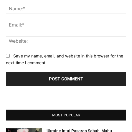
Comment:
Na
Ema
Web
Save my name, email, and website in this browser for the
next time I comment.
MOST POPULAR
Ukraine Intai Pasaran Sabah, Mahu