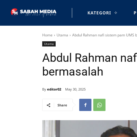
KATEGORI
P
Home
Utama
Abdul Rahman nafi sistem pam UMS 
Utama
Abdul Rahman naf
bermasalah
By
editor02
May 30, 2025
Share