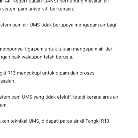
n Air Negeri Sabah (JANS) berhubung masalah air
sistem pam universiti berkenaan.
stem pam air UMS tidak berupaya mengepam air bagi
mempunyai tiga pam untuk tujuan mengepam air dari
ngan baik walaupun telah berusia.
tangki R13 mencukupi untuk dipam dan proses
asalah.
stem pam UMS yang tidak efektif, tetapi kerana aras air
pam.
an teknikal UMS, didapati paras air di Tangki R13