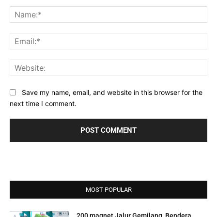
Comment:
Na
Ema
Web
Save my name, email, and website in this browser for the
next time I comment.
MOST POPULAR
200 magnet Jalur Gemilang, Bendera