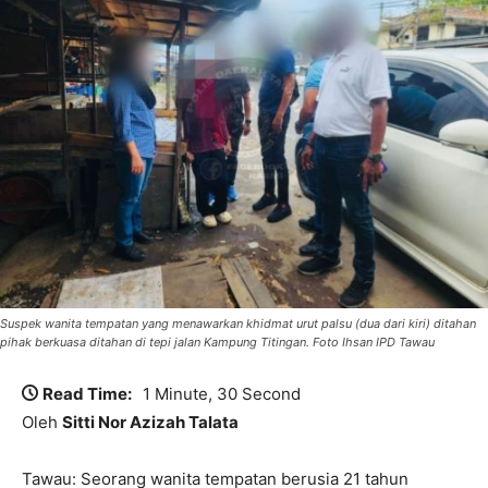
Suspek wanita tempatan yang menawarkan khidmat urut palsu (dua dari kiri) ditahan
pihak berkuasa ditahan di tepi jalan Kampung Titingan. Foto Ihsan IPD Tawau
Read Time:
1 Minute, 30 Second
Oleh
Sitti Nor Azizah Talata
Tawau: Seorang wanita tempatan berusia 21 tahun