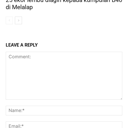
di Melalap
LEAVE A REPLY
Comment:
Na
Ema