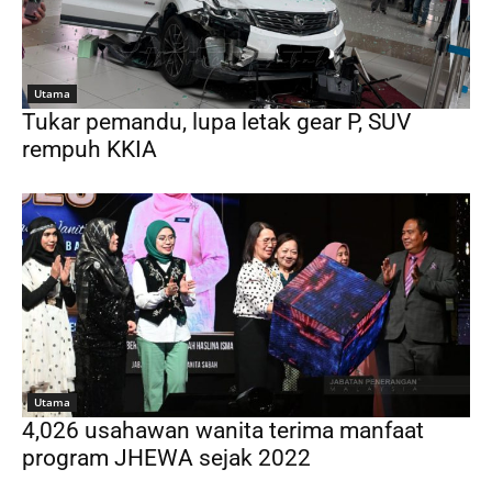
Utama
Tukar pemandu, lupa letak gear P, SUV
rempuh KKIA
Utama
4,026 usahawan wanita terima manfaat
program JHEWA sejak 2022