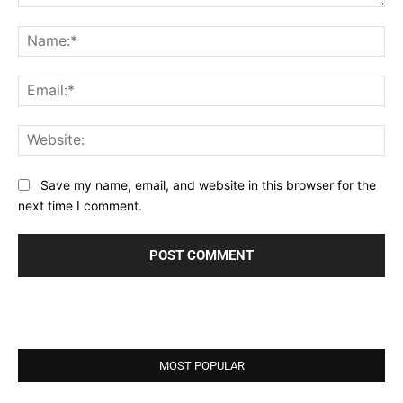
Comment:
Na
Ema
Web
Save my name, email, and website in this browser for the
next time I comment.
MOST POPULAR