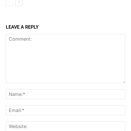
LEAVE A REPLY
Comment:
Na
Ema
Web