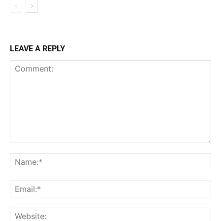
LEAVE A REPLY
Comment:
Na
Ema
Web