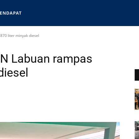
ENDAPAT
870 liter minyak diesel
PDN Labuan rampas
diesel