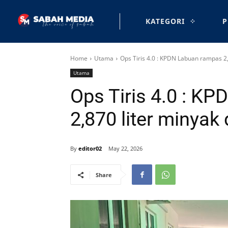
KATEGORI
P
Home
Utama
Ops Tiris 4.0 : KPDN Labuan rampas 2,
Utama
Ops Tiris 4.0 : K
2,870 liter minyak 
By
editor02
May 22, 2026
Share