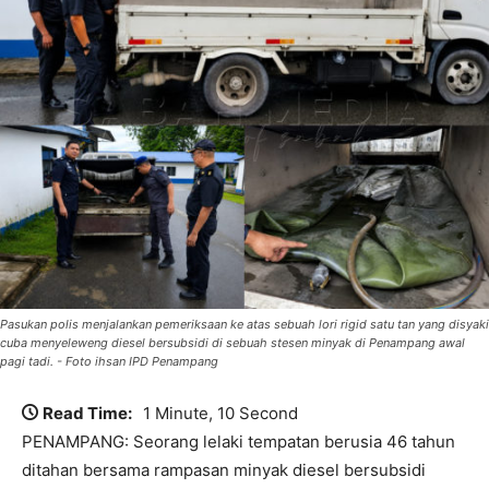
Pasukan polis menjalankan pemeriksaan ke atas sebuah lori rigid satu tan yang disyaki
cuba menyeleweng diesel bersubsidi di sebuah stesen minyak di Penampang awal
pagi tadi. - Foto ihsan IPD Penampang
Read Time:
1 Minute, 10 Second
PENAMPANG: Seorang lelaki tempatan berusia 46 tahun
ditahan bersama rampasan minyak diesel bersubsidi