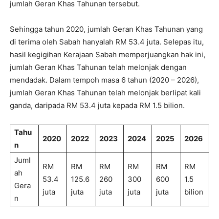
jumlah Geran Khas Tahunan tersebut.
Sehingga tahun 2020, jumlah Geran Khas Tahunan yang
di terima oleh Sabah hanyalah RM 53.4 juta. Selepas itu,
hasil kegigihan Kerajaan Sabah memperjuangkan hak ini,
jumlah Geran Khas Tahunan telah melonjak dengan
mendadak. Dalam tempoh masa 6 tahun (2020 – 2026),
jumlah Geran Khas Tahunan telah melonjak berlipat kali
ganda, daripada RM 53.4 juta kepada RM 1.5 bilion.
Tahu
2020
2022
2023
2024
2025
2026
n
Juml
RM
RM
RM
RM
RM
RM
ah
53.4
125.6
260
300
600
1.5
Gera
juta
juta
juta
juta
juta
bilion
n