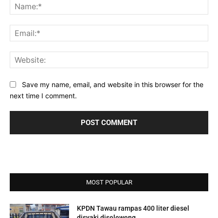
Na
Ema
Web
Save my name, email, and website in this browser for the
next time I comment.
MOST POPULAR
KPDN Tawau rampas 400 liter diesel
disyaki diseleweng