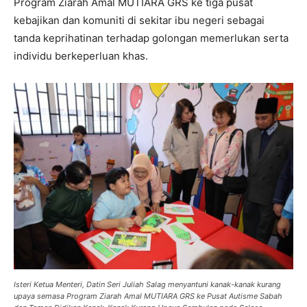
Program Ziarah Amal MUTIARA GRS ke tiga pusat
kebajikan dan komuniti di sekitar ibu negeri sebagai
tanda keprihatinan terhadap golongan memerlukan serta
individu berkeperluan khas.
Isteri Ketua Menteri, Datin Seri Juliah Salag menyantuni kanak-kanak kurang
upaya semasa Program Ziarah Amal MUTIARA GRS ke Pusat Autisme Sabah