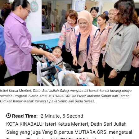
Isteri Ketua Menteri, Datin Seri Juliah Salag menyantuni kanak-kanak kurang upaya
semasa Program Ziarah Amal MUTIARA GRS ke Pusat Autisme Sabah dan Taman
Didikan Kanak-Kanak Kurang Upaya Sembulan pada Selasa.
Read Time:
2 Minute, 6 Second
KOTA KINABALU: Isteri Ketua Menteri, Datin Seri Juliah
Salag yang juga Yang Dipertua MUTIARA GRS, mengetuai