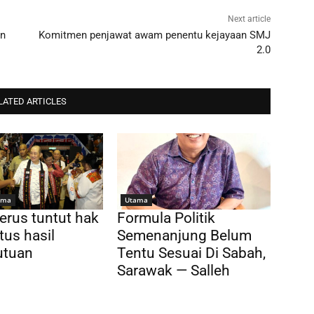
Next article
an
Komitmen penjawat awam penentu kejayaan SMJ
2.0
LATED ARTICLES
ama
Utama
erus tuntut hak
Formula Politik
tus hasil
Semenanjung Belum
utuan
Tentu Sesuai Di Sabah,
Sarawak — Salleh