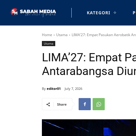
KATEGORI
P
Home
Utama
LIMA’27: Empat Pasukan Aerobatik A
Utama
LIMA’27: Empat P
Antarabangsa Diu
By
editor01
July 7, 2026
Share