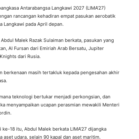
ngkasa Antarabangsa Langkawi 2027 (LIMA’27)
 dengan rancangan kehadiran empat pasukan aerobatik
a Langkawi pada April depan.
i Abdul Malek Razak Sulaiman berkata, pasukan yang
an, Al Fursan dari Emiriah Arab Bersatu, Jupiter
Knights dari Rusia.
n berkenaan masih tertakluk kepada pengesahan akhir
asa.
 mana teknologi bertukar menjadi perkongsian, dan
tika menyampaikan ucapan perasmian mewakili Menteri
rdin.
ke-18 itu, Abdul Malek berkata LIMA’27 dijangka
set udara, selain 90 kapal dan aset maritim.