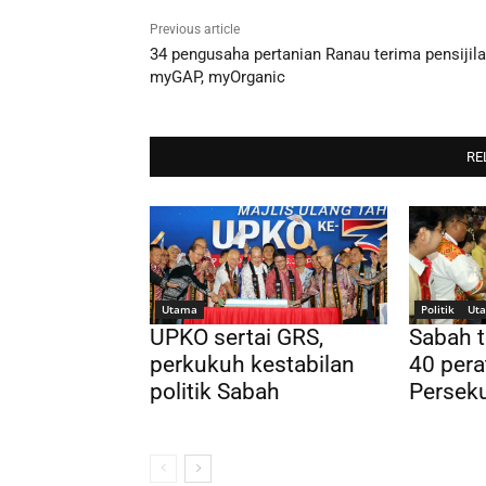
Previous article
34 pengusaha pertanian Ranau terima pensijil
myGAP, myOrganic
RE
Utama
Politik
Ut
UPKO sertai GRS,
Sabah t
perkukuh kestabilan
40 pera
politik Sabah
Persek