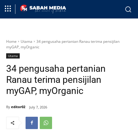
Home
Utama
34 pengusaha pertanian Ranau terima pensijilan
myGAP, myOrganic
Utama
34 pengusaha pertanian
Ranau terima pensijilan
myGAP, myOrganic
By
editor02
July 7, 2026