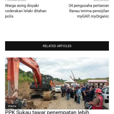
Warga asing disyaki
34 pengusaha pertanian
cederakan lelaki ditahan
Ranau terima pensijilan
polis
myGAP, myOrganic
RELATED ARTICLES
Utama
PPK Sukau tawar penempatan lebih