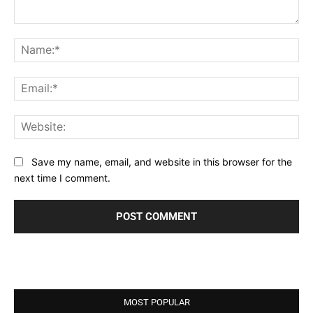
Comment:
Na
Ema
Web
Save my name, email, and website in this browser for the
next time I comment.
MOST POPULAR