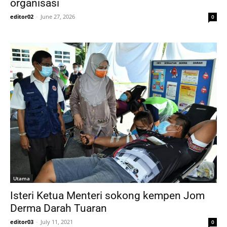
organisasi
editor02
-
June 27, 2026
0
Utama
Isteri Ketua Menteri sokong kempen Jom
Derma Darah Tuaran
editor03
-
July 11, 2021
0