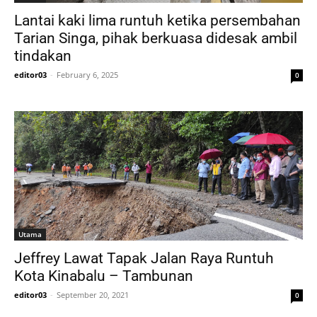
Lantai kaki lima runtuh ketika persembahan
Tarian Singa, pihak berkuasa didesak ambil
tindakan
editor03
-
February 6, 2025
0
Utama
Jeffrey Lawat Tapak Jalan Raya Runtuh
Kota Kinabalu – Tambunan
editor03
-
September 20, 2021
0